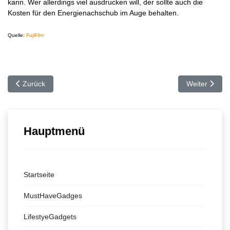
kann. Wer allerdings viel ausdrucken will, der sollte auch die
Kosten für den Energienachschub im Auge behalten.
Quelle:
FujiFilm
Vorheriger Beitrag: Ballpod
Nächster Beit
Zurück
Weiter
Hauptmenü
Startseite
MustHaveGadges
LifestyeGadgets