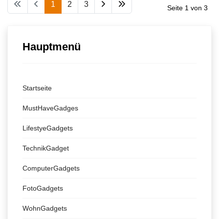
1
2
3
Seite 1 von 3
Hauptmenü
Startseite
MustHaveGadges
LifestyeGadgets
TechnikGadget
ComputerGadgets
FotoGadgets
WohnGadgets