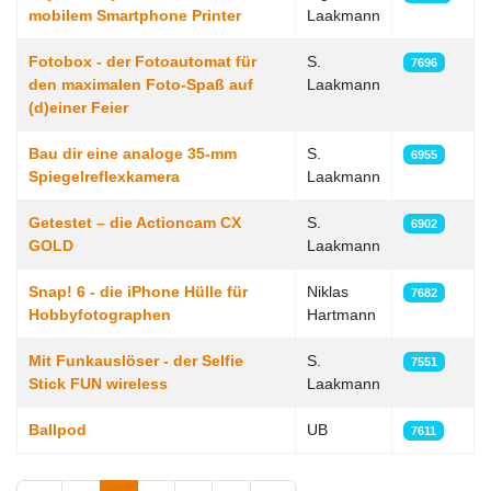
mobilem Smartphone Printer
Laakmann
Fotobox - der Fotoautomat für
S.
7696
den maximalen Foto-Spaß auf
Laakmann
(d)einer Feier
Bau dir eine analoge 35-mm
S.
6955
Spiegelreflexkamera
Laakmann
Getestet – die Actioncam CX
S.
6902
GOLD
Laakmann
Snap! 6 - die iPhone Hülle für
Niklas
7682
Hobbyfotographen
Hartmann
Mit Funkauslöser - der Selfie
S.
7551
Stick FUN wireless
Laakmann
Ballpod
UB
7611