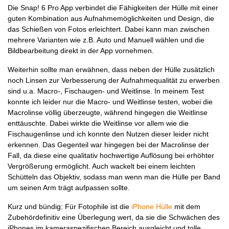
Die Snap! 6 Pro App verbindet die Fähigkeiten der Hülle mit einer
guten Kombination aus Aufnahmemöglichkeiten und Design, die
das Schießen von Fotos erleichtert. Dabei kann man zwischen
mehrere Varianten wie z.B. Auto und Manuell wählen und die
Bildbearbeitung direkt in der App vornehmen.
Weiterhin sollte man erwähnen, dass neben der Hülle zusätzlich
noch Linsen zur Verbesserung der Aufnahmequalität zu erwerben
sind u.a. Macro-, Fischaugen- und Weitlinse. In meinem Test
konnte ich leider nur die Macro- und Weitlinse testen, wobei die
Macrolinse völlig überzeugte, während hingegen die Weitlinse
enttäuschte. Dabei wirkte die Weitlinse vor allem wie die
Fischaugenlinse und ich konnte den Nutzen dieser leider nicht
erkennen. Das Gegenteil war hingegen bei der Macrolinse der
Fall, da diese eine qualitativ hochwertige Auflösung bei erhöhter
Vergrößerung ermöglicht. Auch wackelt bei einem leichten
Schütteln das Objektiv, sodass man wenn man die Hülle per Band
um seinen Arm trägt aufpassen sollte.
Kurz und bündig: Für Fotophile ist die
iPhone Hülle
mit dem
Zubehördefinitiv eine Überlegung wert, da sie die Schwächen des
iPhones im kameraspezifischen Bereich ausgleicht und tolle