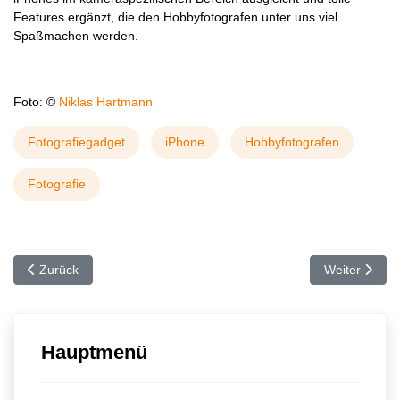
Features ergänzt, die den Hobbyfotografen unter uns viel
Spaßmachen werden.
Foto: ©
Niklas Hartmann
Fotografiegadget
iPhone
Hobbyfotografen
Fotografie
Vorheriger Beitrag: Getestet – die Actioncam CX GOLD
Nächster Beit
Zurück
Weiter
Hauptmenü