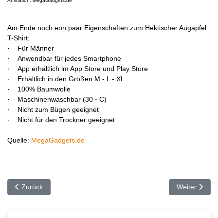
Animation: MegaGadgets.de
Am Ende noch eon paar Eigenschaften zum Hektischer Augapfel
T-Shirt:
· Für Männer
· Anwendbar für jedes Smartphone
· App erhältlich im App Store und Play Store
· Erhältlich in den Größen M - L - XL
· 100% Baumwolle
· Maschinenwaschbar (30 ◦ C)
· Nicht zum Bügen geeignet
· Nicht für den Trockner geeignet
Quelle:
MegaGadgets.de
Vorheriger Beitrag: Go–Anywhere Holzkohlegrill
Nächster Beit
Zurück
Weiter