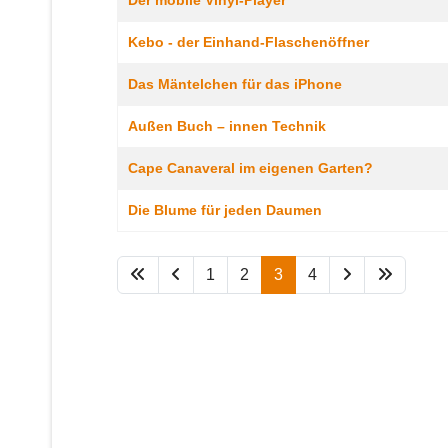
Der mobile Vinyl-Player
Kebo - der Einhand-Flaschenöffner
Das Mäntelchen für das iPhone
Außen Buch – innen Technik
Cape Canaveral im eigenen Garten?
Die Blume für jeden Daumen
1
2
3
4