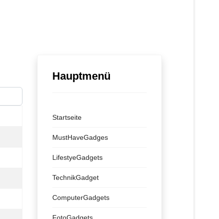
Hauptmenü
ige #
Startseite
MustHaveGadges
LifestyeGadgets
TechnikGadget
ComputerGadgets
FotoGadgets