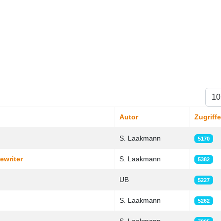
Anze
Autor
Zugriffe
S. Laakmann
5170
ewriter
S. Laakmann
5382
UB
5227
S. Laakmann
5262