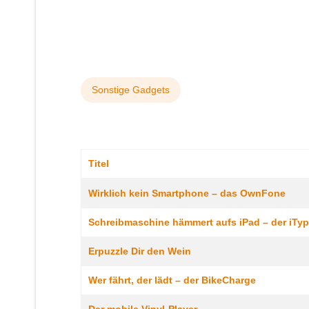
Sonstige Gadgets
Titel
Beiträge
Wirklich kein Smartphone – das OwnFone
Schreibmaschine hämmert aufs iPad – der iTyp
Erpuzzle Dir den Wein
Wer fährt, der lädt – der BikeCharge