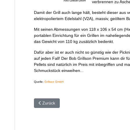
verbrennen zu Asche,
Damit der Grill auch lange hält, besteht dieser aus 
elektropoliertem Edelstahl (V2A), massiv, geöltem 
Mit seinen Abmessungen von 118 x 106 x 54 cm (HxB
portablen Einrichtung für ein Grillen im naheliege
das Gewicht von 110 kg zusätzlich bedenkt.
Dafür aber ist er auch nicht so günstig wie der Pick
auf jeden Fall! Der Bob Grillson Premium kann dir 
Pellets sind natürlich im Preis mit inbegriffen und
Schmuckstück einweihen...
Quelle:
Grillson GmbH
Vorheriger Beitrag: Boom Swimmer - Let The Mus
Zurück