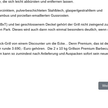
 die sich leicht abbürsten und entfernen lassen.
verzinktem, pulverbeschichteten Stahlblech, glasperlgestrahltem und
Bambus und porzellan-emaillierten Gussrosten.
xT) und bei geschlossenem Deckel gehört der Grill nicht zwingend zu
nden Park. Dieses wird auch dann noch einmal besonders deutlich, wenn
nick-Grill von einem Discounter um die Ecke... Denn Premium, das ist de
für runde 3.690,- Euro gehören. Die 2 x 10 kg Grillson Premium Barbec
 man kann so zumindest nach Anlieferung und Auspacken sofort sein neu
ic Play
Näc
Wei