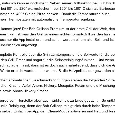
ein, natürlich kann er noch mehr. Neben seiner Grillfunktion bei 80° bis 
bei 80° bis 120° warmräuchern, bei 120° bis 180° C sich als Barbecue-
teinofen bei 400° C eine Pizza backen. Damit die Temperaturen auch
inen Thermostaten mit automatischer Temperaturregelung.
 kommt jetzt! Der Bob Grillson Premium ist der erste Grill der Welt, den
uern kannst, was den Grill zu einem echten Smart-Grill werden lässt, 
uss nur die App installieren und schon werden einem alle Soll- und Ist
bersichtlich angezeigt.
mplette Kontrolle über die Grillraumtemperatur, die Sollwerte für die b
 den Grill-Timer und sogar für die Selbstreinigungsfunktion. Und wen
sch ablaufen lässt, dann ist es doch auch naheliegend, dass dich die 
-Werte erreicht wurden oder wenn z.B. die Holzpellets leer geworden si
lichen aromatischen Geschmacksrichtungen stehen die folgenden Sorte
che, Kirsche, Apfel, Ahorn, Hickory, Mesquite, Pecan und die Mischun
e sowie Ahorn/Hickory/Kirsche.
urde vom Hersteller aber auch wirklich bis zu Ende gedacht... So entfäl
uelle Reinigung, denn der Bob Grillson reinigt sich durch hohe Temper
n selbst. Einfach per App den Clean-Modus aktivieren und Fett und Res