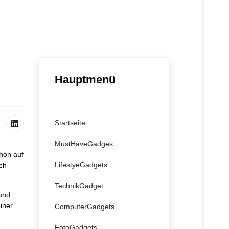
Hauptmenü
Startseite
MustHaveGadges
chon auf
LifestyeGadgets
ch
TechnikGadget
und
iner
ComputerGadgets
FotoGadgets