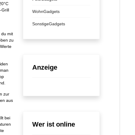
320°C
Grill
WohnGadgets
SonstigeGadgets
 du mit
eben zu
-Werte
eiden
Anzeige
n man
App
nd.
n zur
gen aus
lt bei
Wer ist online
aturen
te