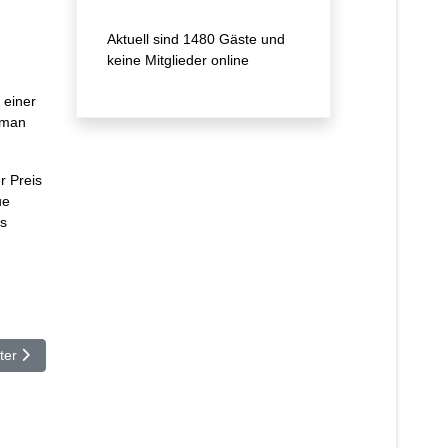
Aktuell sind 1480 Gäste und
keine Mitglieder online
 einer
 man
r Preis
ue
es
hster Beitrag: NudeAudio Move : Klangstarker Bluetooth-Speaker
ter