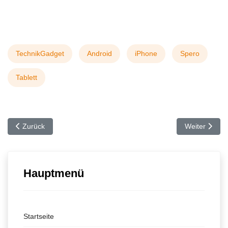
TechnikGadget
Android
iPhone
Spero
Tablett
Vorheriger Beitrag: iPhone Outdoor-Telefonierer aufgepasst!
Nächster Beit
Zurück
Weiter
Hauptmenü
Startseite