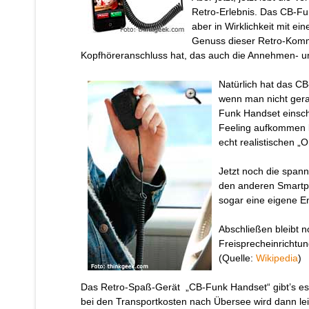
Retro-Erlebnis. Das CB-Fun
aber in Wirklichkeit mit e
Genuss dieser Retro-Komm
Kopfhöreranschluss hat, das auch die Annehmen- un
Natürlich hat das CB
wenn man nicht gera
Funk Handset einscha
Feeling aufkommen k
echt realistischen 
Jetzt noch die span
den anderen Smartph
sogar eine eigene E
Abschließen bleibt 
Freisprecheinrichtung
(Quelle:
Wikipedia
)
Das Retro-Spaß-Gerät „CB-Funk Handset“ gibt’s es
bei den Transportkosten nach Übersee wird dann lei