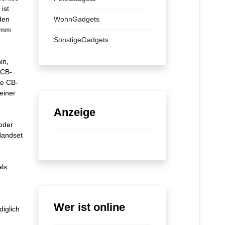
ist
den
WohnGadgets
5 mm
SonstigeGadgets
in,
 CB-
ge CB-
einer
Anzeige
oder
Handset
als
Wer ist online
diglich