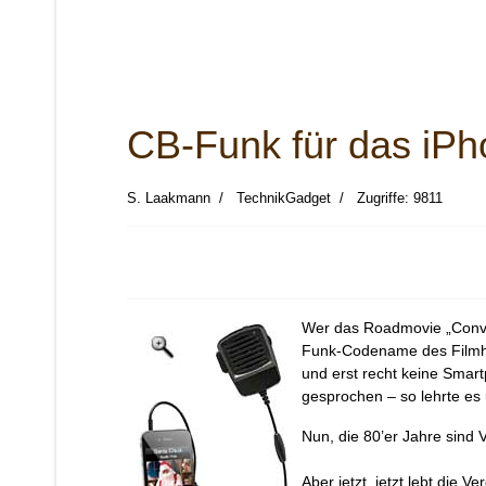
CB-Funk für das iP
S. Laakmann
TechnikGadget
Zugriffe: 9811
Wer das Roadmovie „Convo
Funk-Codename des Filmhe
und erst recht keine Smar
gesprochen – so lehrte es
Nun, die 80’er Jahre sind
Aber jetzt, jetzt lebt die