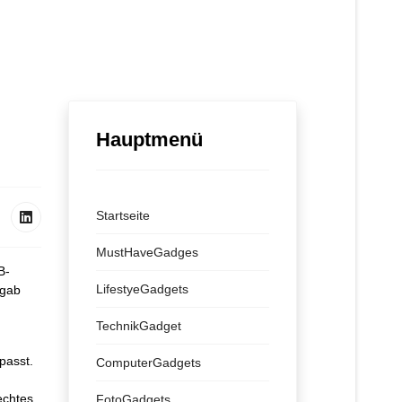
Hauptmenü
Startseite
MustHaveGadges
B-
LifestyeGadgets
 gab
TechnikGadget
passt.
ComputerGadgets
echtes
FotoGadgets