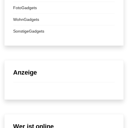
FotoGadgets
WohnGadgets
SonstigeGadgets
Anzeige
Wer ist online