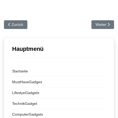
Vorheriger Beitrag: Notizblock 2.0 – das Boogie Board
Nächster Bei
Zurück
Weiter
Hauptmenü
Startseite
MustHaveGadges
LifestyeGadgets
TechnikGadget
ComputerGadgets